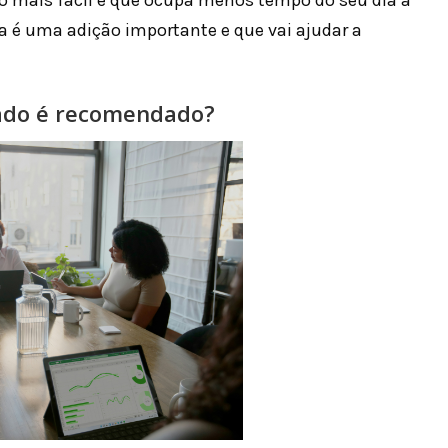
go mais fácil e que ocupa menos tempo do seu dia a
eza é uma adição importante e que vai ajudar a
çado é recomendado?