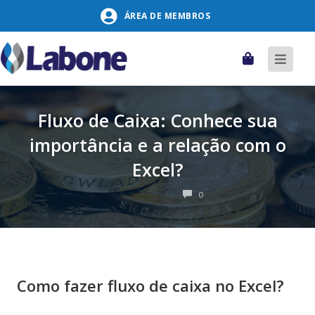
Pular
ÁREA DE MEMBROS
para
o
conteúdo
Carrinho
Alter
naveg
Fluxo de Caixa: Conhece sua
importância e a relação com o
Excel?
COMENTÁRIOS
0
Como fazer fluxo de caixa no Excel?