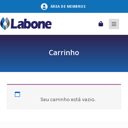
Pular
ÁREA DE MEMBROS
para
o
conteúdo
Carrinho
Alter
naveg
Carrinho
Seu carrinho está vazio.