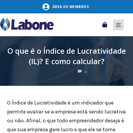
Pular
ÁREA DE MEMBROS
para
o
conteúdo
Carrinho
Alter
naveg
O que é o Índice de Lucratividade
(IL)? E como calcular?
COMENTÁRIOS
0
O Índice de Lucratividade é um indicador que
permite avaliar se a empresa está sendo lucrativa
ou não. Afinal, o que todo empreendedor deseja é
que sua empresa gere lucro e que ele se torne