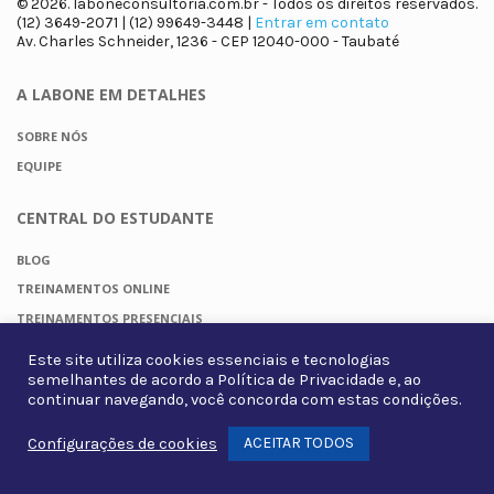
© 2026. laboneconsultoria.com.br - Todos os direitos reservados.
(12) 3649-2071 | (12) 99649-3448 |
Entrar em contato
Av. Charles Schneider, 1236 - CEP 12040-000 - Taubaté
A LABONE
EM DETALHES
SOBRE NÓS
EQUIPE
CENTRAL DO
ESTUDANTE
BLOG
TREINAMENTOS ONLINE
TREINAMENTOS PRESENCIAIS
TREINAMENTOS IN COMPANY
Este site utiliza cookies essenciais e tecnologias
EBOOKS E FERRAMENTAS
semelhantes de acordo a
Política de Privacidade
e, ao
continuar navegando, você concorda com estas condições.
+INFORMAÇÕES
ACEITAR TODOS
Configurações de cookies
Whats
POLÍTICA DE PRIVACIDADE