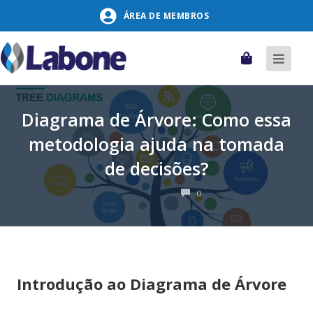
Pular
ÁREA DE MEMBROS
para
o
conteúdo
Carrinho
Alter
naveg
Diagrama de Árvore: Como essa
metodologia ajuda na tomada
de decisões?
COMENTÁRIOS
0
Introdução ao Diagrama de Árvore