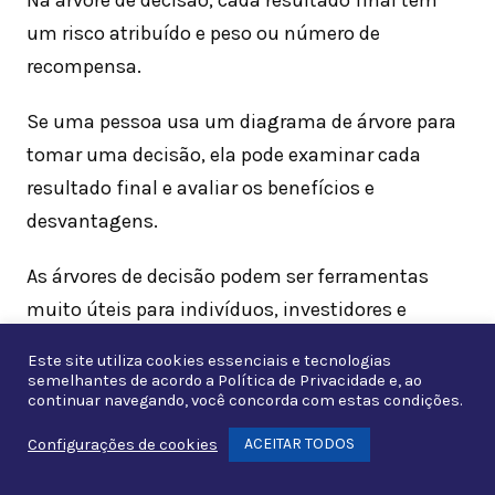
um risco atribuído e peso ou número de
recompensa.
Se uma pessoa usa um diagrama de árvore para
tomar uma decisão, ela pode examinar cada
resultado final e avaliar os benefícios e
desvantagens.
As árvores de decisão podem ser ferramentas
muito úteis para indivíduos, investidores e
outros profissionais de negócios que precisam de
Este site utiliza cookies essenciais e tecnologias
uma forma visual para analisar uma decisão
semelhantes de acordo a
Política de Privacidade
e, ao
continuar navegando, você concorda com estas condições.
complexa.
ACEITAR TODOS
Configurações de cookies
Whats
Embora tenham suas desvantagens – nenhum