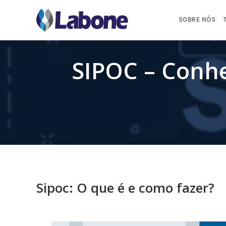
Pular
para
SOBRE NÓS
o
conteúdo
SIPOC – Conhe
Sipoc: O que é e como fazer?