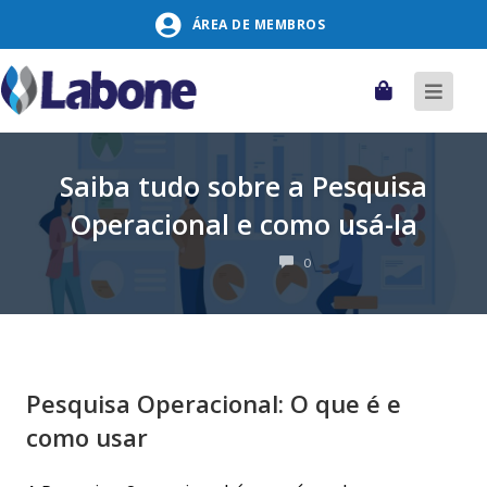
Pular
ÁREA DE MEMBROS
para
o
conteúdo
Carrinho
Alter
naveg
Saiba tudo sobre a Pesquisa
Operacional e como usá-la
COMENTÁRIOS
0
Pesquisa Operacional: O que é e
como usar