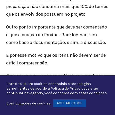
preparação não consuma mais que 10% do tempo
que os envolvidos possuem no projeto.
Outro ponto importante que deve ser comentado
é que a criação do Product Backlog não tem
como base a documentação, e sim, a discussão.
É por esse motivo que os itens não devem ser de
difícil compreensão.
Seu entendimento deve ser fácil para que todas
as partes que possuam interesse e não sejam
Este site utiliza cookies essenciais e tecnologias
semelhantes de acordo a
Política de Privacidade
e, ao
técnicas consigam compreender.
continuar navegando, você concorda com estas condições.
ACEITAR TODOS
Configurações de cookies
Não é incomum que várias equipes se unam para
Whats
trabalhar no mesmo projeto. O Product Backlog,