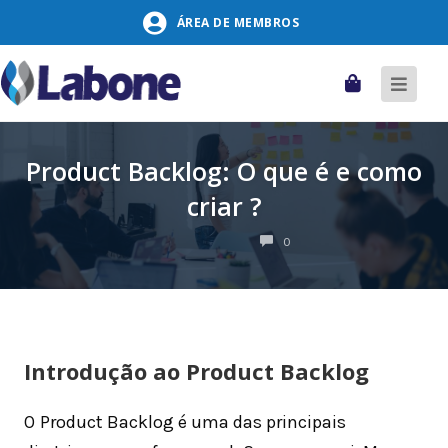
Pular
ÁREA DE MEMBROS
para
o
conteúdo
Carrinho
Alter
naveg
Product Backlog: O que é e como
criar ?
COMENTÁRIOS
0
Introdução ao Product Backlog
O
Product Backlog é uma das principais