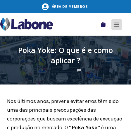
Pular
ÁREA DE MEMBROS
para
o
conteúdo
Carrinho
Alter
naveg
Poka Yoke: O que é e como
aplicar ?
COMENTÁRIOS
1
Nos últimos anos, prever e evitar erros têm sido
uma das principais preocupações das
corporações que buscam excelência de execução
e produção no mercado. O
“Poka Yoke”
é uma