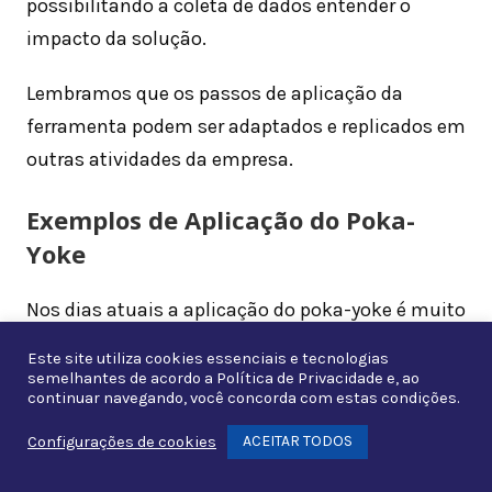
possibilitando a coleta de dados entender o
impacto da solução.
Lembramos que os passos de aplicação da
ferramenta podem ser adaptados e replicados em
outras atividades da empresa.
Exemplos de Aplicação do Poka-
Yoke
Nos dias atuais a aplicação do poka-yoke é muito
grande.
Este site utiliza cookies essenciais e tecnologias
semelhantes de acordo a
Política de Privacidade
e, ao
Como exemplos de tais aplicações podemos citar
continuar navegando, você concorda com estas condições.
usos como:
ACEITAR TODOS
Configurações de cookies
Whats
1) Faróis dos carros:
há carros que ligam e