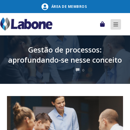
Pular
ÁREA DE MEMBROS
para
o
conteúdo
Carrinho
Alter
naveg
Gestão de processos:
aprofundando-se nesse conceito
COMENTÁRIOS
0