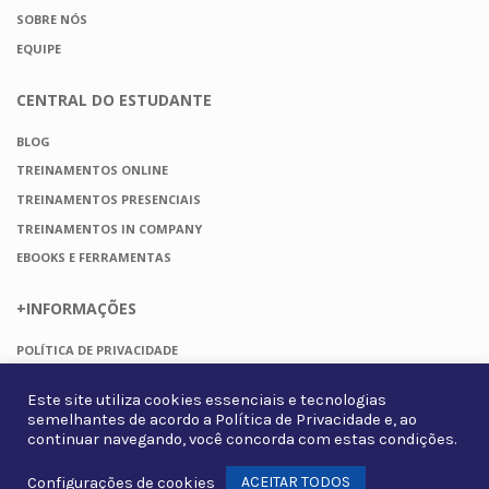
SOBRE NÓS
EQUIPE
CENTRAL DO
ESTUDANTE
BLOG
TREINAMENTOS ONLINE
TREINAMENTOS PRESENCIAIS
TREINAMENTOS IN COMPANY
EBOOKS E FERRAMENTAS
+INFORMAÇÕES
POLÍTICA DE PRIVACIDADE
TERMOS DE USO
Este site utiliza cookies essenciais e tecnologias
FAQ
semelhantes de acordo a
Política de Privacidade
e, ao
CONTATO
continuar navegando, você concorda com estas condições.
ACEITAR TODOS
Configurações de cookies
Whats