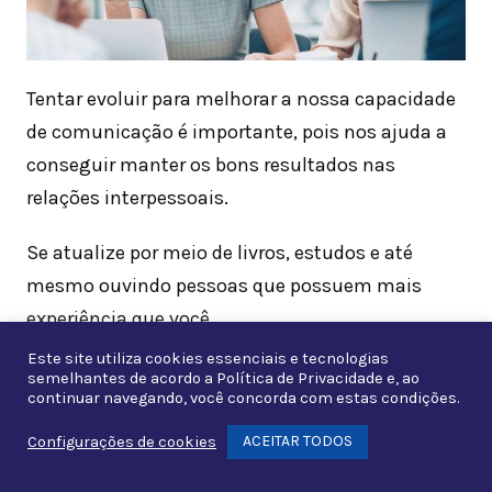
Tentar evoluir para melhorar a nossa capacidade
de comunicação é importante, pois nos ajuda a
conseguir manter os bons resultados nas
relações interpessoais.
Se atualize por meio de livros, estudos e até
mesmo ouvindo pessoas que possuem mais
experiência que você.
Este site utiliza cookies essenciais e tecnologias
Conclusão sobre a Comunicação
semelhantes de acordo a
Política de Privacidade
e, ao
continuar navegando, você concorda com estas condições.
Assertiva
ACEITAR TODOS
Configurações de cookies
Whats
A comunicação assertiva é uma ótima habilidade