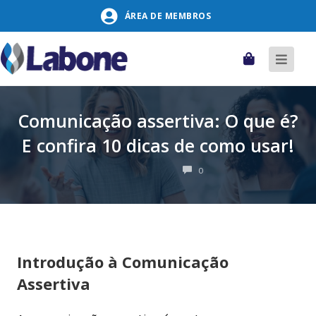
Pular
ÁREA DE MEMBROS
para
o
conteúdo
Carrinho
Alter
naveg
Comunicação assertiva: O que é?
E confira 10 dicas de como usar!
COMENTÁRIOS
0
Introdução à Comunicação
Assertiva