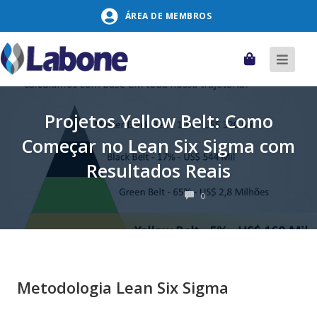
Pular
ÁREA DE MEMBROS
para
o
conteúdo
Carrinho
Alter
naveg
Projetos Yellow Belt: Como
Começar no Lean Six Sigma com
Resultados Reais
COMENTÁRIOS
0
Metodologia Lean Six Sigma