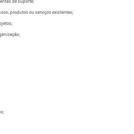
entas de suporte;
sos, produtos ou serviços existentes;
ojetos;
rganização;
os;