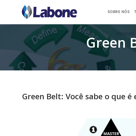
Pular
para
SOBRE NÓS
o
conteúdo
Green B
Green Belt: Você sabe o que é 