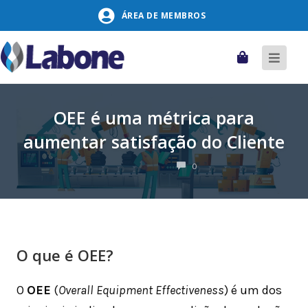
Pular
ÁREA DE MEMBROS
para
o
conteúdo
Carrinho
Alter
naveg
OEE é uma métrica para
aumentar satisfação do Cliente
COMENTÁRIOS
0
O que é OEE?
O
OEE
(
Overall Equipment Effectiveness
) é um dos