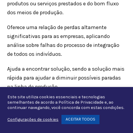
produtos ou serviços prestados e do bom fluxo
dos meios de produção.
Oferece uma relação de perdas altamente
significativas para as empresas, aplicando
análise sobre falhas do processo de integração
de todos os indivíduos.
Ajuda a encontrar solução, sendo a solução mais
rápida para ajudar a diminuir possíveis paradas
na linha de produção.
Este site utiliza cookies essenciais e tecnologias
Dessa forma, a eficiência profissional, as perdas
semelhantes de acordo a
Política de Privacidade
e, ao
continuar navegando, você concorda com estas condições.
de rendimento e as perdas das cadeias de
suprimentos são indicadores importantes
ACEITAR TODOS
Configurações de cookies
Whats
inerentes ao processo produtivo.