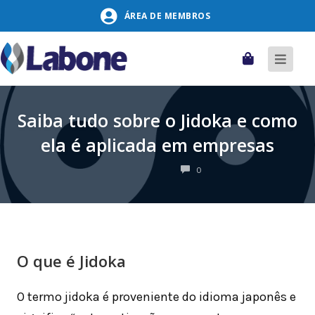
Pular
ÁREA DE MEMBROS
para
o
conteúdo
Carrinho
Alter
naveg
Saiba tudo sobre o Jidoka e como
ela é aplicada em empresas
COMENTÁRIOS
0
O que é Jidoka
O termo jidoka é proveniente do idioma japonês e