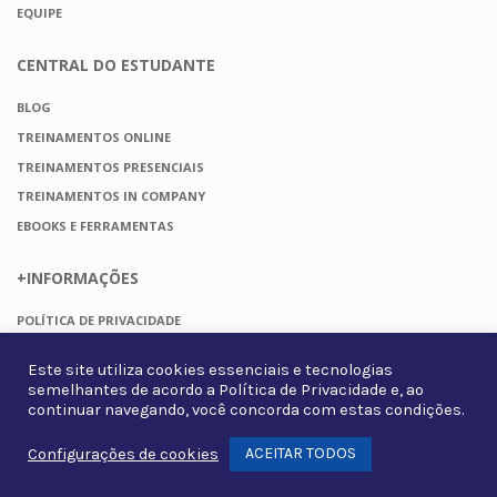
EQUIPE
CENTRAL DO
ESTUDANTE
BLOG
TREINAMENTOS ONLINE
TREINAMENTOS PRESENCIAIS
TREINAMENTOS IN COMPANY
EBOOKS E FERRAMENTAS
+INFORMAÇÕES
POLÍTICA DE PRIVACIDADE
TERMOS DE USO
Este site utiliza cookies essenciais e tecnologias
FAQ
semelhantes de acordo a
Política de Privacidade
e, ao
CONTATO
continuar navegando, você concorda com estas condições.
ACEITAR TODOS
Configurações de cookies
Whats