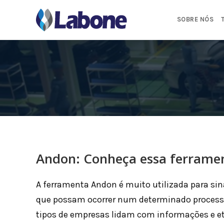
Pular
para
SOBRE NÓS
o
conteúdo
Andon: Conheça essa ferramen
A ferramenta Andon é muito utilizada para sina
que possam ocorrer num determinado processo
tipos de empresas lidam com informações e et