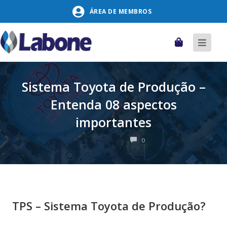
Pular
ÁREA DE MEMBROS
para
o
conteúdo
Carrinho
Alter
naveg
Sistema Toyota de Produção –
Entenda 08 aspectos
importantes
COMENTÁRIOS
0
TPS – Sistema Toyota de Produção?