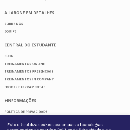
A LABONE
EM DETALHES
SOBRE NÓS
EQUIPE
CENTRAL DO
ESTUDANTE
BLOG
TREINAMENTOS ONLINE
TREINAMENTOS PRESENCIAIS
TREINAMENTOS IN COMPANY
EBOOKS E FERRAMENTAS
+INFORMAÇÕES
POLÍTICA DE PRIVACIDADE
TERMOS DE USO
Este site utiliza cookies essenciais e tecnologias
FAQ
semelhantes de acordo a
Política de Privacidade
e, ao