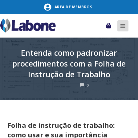
Pular
ÁREA DE MEMBROS
para
o
conteúdo
Carrinho
Alter
naveg
Entenda como padronizar
procedimentos com a Folha de
Instrução de Trabalho
COMENTÁRIOS
0
Folha de instrução de trabalho:
como usar e sua importância