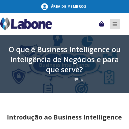
Pular
ÁREA DE MEMBROS
para
o
conteúdo
Carrinho
Alter
naveg
O que é Business Intelligence ou
Inteligência de Negócios e para
que serve?
COMENTÁRIOS
0
Introdução ao Business Intelligence