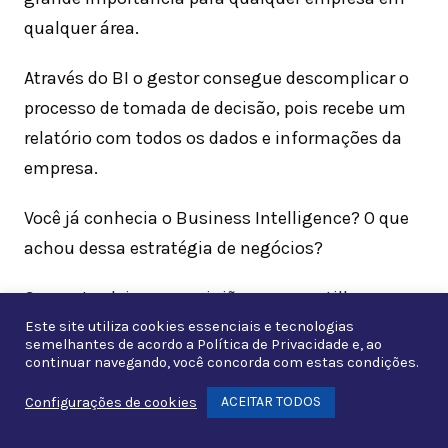
qualquer área.
Através do BI o gestor consegue descomplicar o
processo de tomada de decisão, pois recebe um
relatório com todos os dados e informações da
empresa.
Você já conhecia o Business Intelligence? O que
achou dessa estratégia de negócios?
Comente, deixe sua opinião e compartilhe nossa
página em suas redes sociais.
Este site utiliza cookies essenciais e tecnologias
semelhantes de acordo a
Política de Privacidade
e, ao
continuar navegando, você concorda com estas condições.
« Post anterior
ACEITAR TODOS
Configurações de cookies
Whats
DRE – Demonstração do Resultado do Exercício: O que
é e como usar?