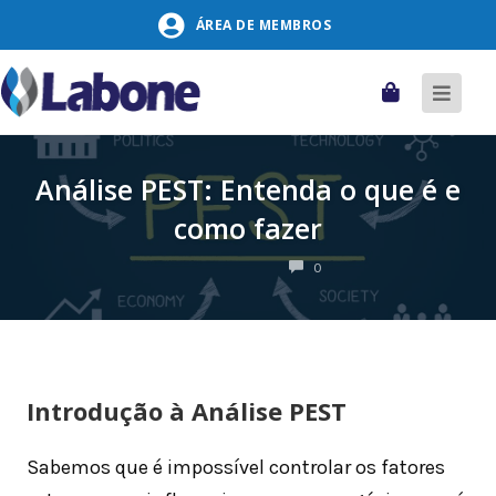
Pular
ÁREA DE MEMBROS
para
o
conteúdo
Carrinho
Alter
naveg
Análise PEST: Entenda o que é e
como fazer
COMENTÁRIOS
0
Introdução à
Análise PEST
Sabemos que é impossível controlar os fatores