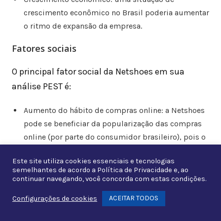
crescimento econômico no Brasil poderia aumentar
o ritmo de expansão da empresa.
Fatores sociais
O principal fator social da Netshoes em sua
análise PEST é:
Aumento do hábito de compras online: a Netshoes
pode se beneficiar da popularização das compras
online (por parte do consumidor brasileiro), pois o
acesso a internet está cada dia maior.
Este site utiliza cookies essenciais e tecnologias
semelhantes de acordo a
Política de Privacidade
e, ao
Fatores tecnológicos
continuar navegando, você concorda com estas condições.
O fator externo tecnológico mais importantes
ACEITAR TODOS
Configurações de cookies
Whats
nos negócios da Netshoes é: