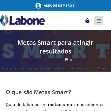
Pular
ÁREA DE MEMBROS
para
o
conteúdo
Carrinho
Alter
naveg
Metas Smart para atingir
resultados
COMENTÁRIOS
0
O que são Metas Smart?
Quando falamos em
metas smart
nos referimos