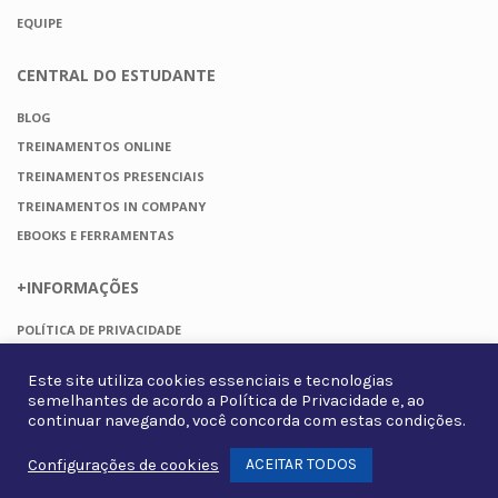
EQUIPE
CENTRAL DO
ESTUDANTE
BLOG
TREINAMENTOS ONLINE
TREINAMENTOS PRESENCIAIS
TREINAMENTOS IN COMPANY
EBOOKS E FERRAMENTAS
+INFORMAÇÕES
POLÍTICA DE PRIVACIDADE
TERMOS DE USO
Este site utiliza cookies essenciais e tecnologias
FAQ
semelhantes de acordo a
Política de Privacidade
e, ao
CONTATO
continuar navegando, você concorda com estas condições.
ACEITAR TODOS
Configurações de cookies
Whats