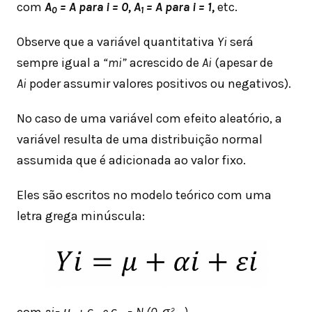
com
A
= A para i = 0, A
= A para i = 1,
etc.
0
1
Observe que a variável quantitativa
Yi
será
sempre igual a
“mi”
acrescido de
Ai
(apesar de
Ai
poder assumir valores positivos ou negativos).
No caso de uma variável com efeito aleatório, a
variável resulta de uma distribuição normal
assumida que é adicionada ao valor fixo.
Eles são escritos no modelo teórico com uma
letra grega minúscula:
com
ai= μ
+ є
e є
= N (0, σ²
)