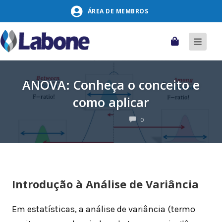
Pular
ÁREA DE MEMBROS
para
o
conteúdo
Carrinho
Alter
naveg
ANOVA: Conheça o conceito e
como aplicar
COMENTÁRIOS
0
Introdução à Análise de Variância
Em estatísticas, a análise de variância (termo