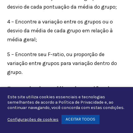
desvio de cada pontuação da média do grupo;
4 – Encontre a variação entre os grupos ou o
desvio da média de cada grupo em relação à
média geral;
5 – Encontre seu F-ratio, ou proporção de
variação entre grupos para variação dentro do
grupo.
Exemplo de análise de variância
Este site utiliza cookies essenciais e tecnologias
semelhantes de acordo a
Política de Privacidade
e, ao
Vamos entender a Análise de Variância com a
continuar navegando, você concorda com estas condições.
ajuda de alguns exemplos:
ACEITAR TODOS
Configurações de cookies
Whats
O Custo Padrão do Produto AB fabricado pela