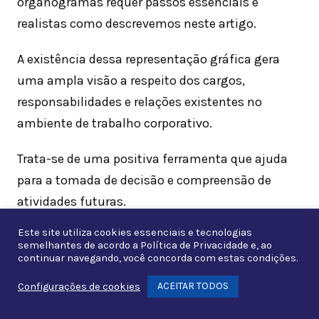
organogramas requer passos essenciais e
realistas como descrevemos neste artigo.
A existência dessa representação gráfica gera
uma ampla visão a respeito dos cargos,
responsabilidades e relações existentes no
ambiente de trabalho corporativo.
Trata-se de uma positiva ferramenta que ajuda
para a tomada de decisão e compreensão de
atividades futuras.
Este site utiliza cookies essenciais e tecnologias
Os modelos podem ser criados em qualquer tipo
semelhantes de acordo a
Política de Privacidade
e, ao
de empresa que possui equipe ou grupos de
continuar navegando, você concorda com estas condições.
colaboradores, lembrando que a legitimidade dos
ACEITAR TODOS
Configurações de cookies
Whats
dados e percepções sobre as atribuições são