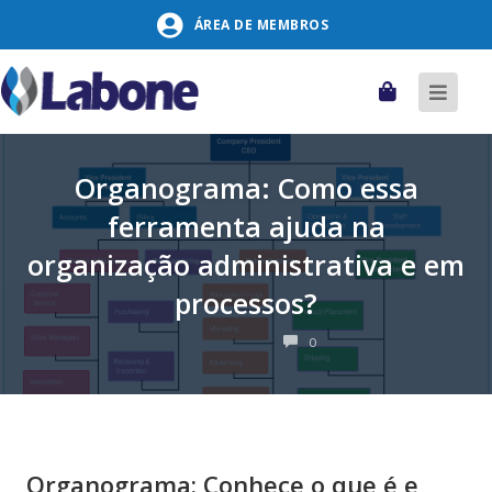
Pular
ÁREA DE MEMBROS
para
o
conteúdo
Carrinho
Alter
naveg
Organograma: Como essa
ferramenta ajuda na
organização administrativa e em
processos?
COMENTÁRIOS
0
Organograma: Conhece o que é e