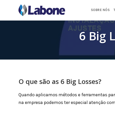
Pular
para
SOBRE NÓS
o
conteúdo
6 Big 
O que são as 6 Big Losses?
Quando aplicamos métodos e ferramentas para
na empresa podemos ter especial atenção com