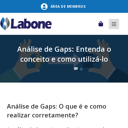
Pular
ÁREA DE MEMBROS
para
o
conteúdo
Carrinho
Alter
naveg
Análise de Gaps: Entenda o
conceito e como utilizá-lo
COMENTÁRIOS
0
Análise de Gaps: O que é e como
realizar corretamente?