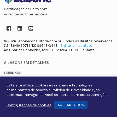
Certificação de Belts com
Acreditação Internacional
Facebook
LinkedIn
YouTube
© 2026. laboneconsultoria.com.br - Todos os direitos reservados.
(12) 3649-2071 | (12) 99649-3448 |
Entrar em contato
Av. Charles Schneider, 1236 - CEP 12040-000 - Taubaté
A LABONE
EM DETALHES
SOBRE NÓS
EQUIPE
Este site utiliza cookies essenciais e tecnologias
semelhantes de acordo a
Política de Privacidade
e, ao
CENTRAL DO
ESTUDANTE
continuar navegando, você concorda com estas condições.
BLOG
ACEITAR TODOS
Configurações de cookies
Whats
TREINAMENTOS ONLINE
TREINAMENTOS PRESENCIAIS