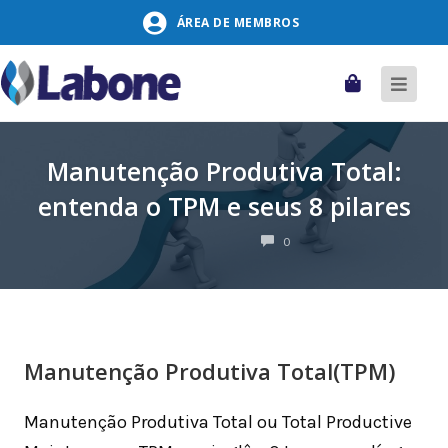
Pular
ÁREA DE MEMBROS
para
o
conteúdo
Carrinho
Alter
naveg
Manutenção Produtiva Total:
entenda o TPM e seus 8 pilares
COMENTÁRIOS
0
Manutenção Produtiva Total(TPM)
Manutenção Produtiva Total ou Total Productive