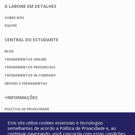
A LABONE
EM DETALHES
SOBRE NÓS
EQUIPE
CENTRAL DO
ESTUDANTE
BLOG
TREINAMENTOS ONLINE
TREINAMENTOS PRESENCIAIS
TREINAMENTOS IN COMPANY
EBOOKS E FERRAMENTAS
+INFORMAÇÕES
POLÍTICA DE PRIVACIDADE
TERMOS DE USO
Este site utiliza cookies essenciais e tecnologias
FAQ
semelhantes de acordo a
Política de Privacidade
e, ao
continuar navegando, você concorda com estas condições.
CONTATO