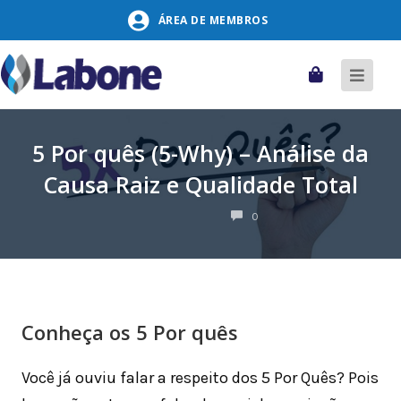
Pular
ÁREA DE MEMBROS
para
o
conteúdo
Carrinho
Alter
naveg
5 Por quês (5-Why) – Análise da
Causa Raiz e Qualidade Total
COMENTÁRIOS
0
Conheça os 5 Por quês
Você já ouviu falar a respeito dos 5 Por Quês? Pois