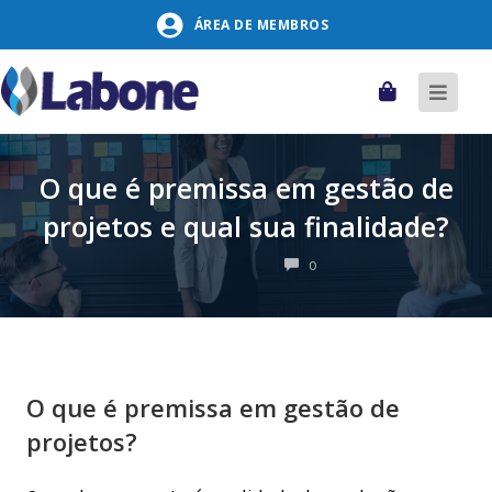
Pular
ÁREA DE MEMBROS
para
o
conteúdo
Carrinho
Alter
naveg
O que é premissa em gestão de
projetos e qual sua finalidade?
COMENTÁRIOS
0
O que é premissa em gestão de
projetos?