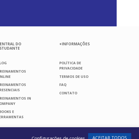
ENTRAL DO
+INFORMAÇÕES
STUDANTE
LOG
POLÍTICA DE
PRIVACIDADE
REINAMENTOS
NLINE
TERMOS DE USO
REINAMENTOS
FAQ
RESENCIAIS
CONTATO
REINAMENTOS IN
OMPANY
BOOKS E
ERRAMENTAS
Whats
ACEITAR TODOS
Configurações de cookies