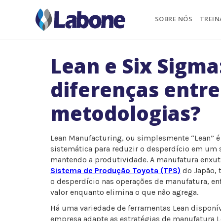
Pular
para
SOBRE NÓS
TREI
o
conteúdo
Lean e Six Sigma
diferenças entre
metodologias?
Lean Manufacturing, ou simplesmente “Lean”
sistemática para reduzir o desperdício em um
mantendo a produtividade. A manufatura enxuta
Sistema de Produção Toyota (TPS)
do Japão, 
o desperdício nas operações de manufatura, en
valor enquanto elimina o que não agrega.
Há uma variedade de ferramentas Lean disponí
empresa adapte as estratégias de manufatura L