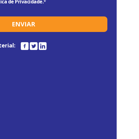
tica de Privacidade
.
*
erial: