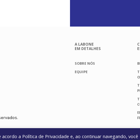
A LABONE
C
EM DETALHES
E
SOBRE NÓS
B
EQUIPE
T
O
T
P
T
C
E
servados.
F
de acordo a
Política de Privacidade
e, ao continuar navegando, você