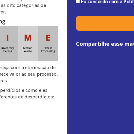
Eu concordo com a
Polí
as oito categorias de
er.
ng
Compartilhe esse mat
omeça com a eliminação de
nece valor ao seu processo,
res.
perdícios e como eles
ferentes de desperdícios: