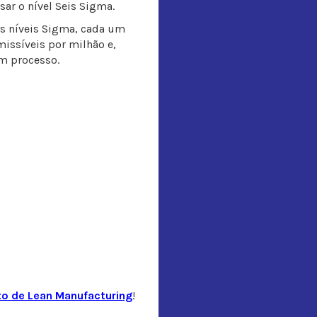
sar o nível Seis Sigma.
os níveis Sigma, cada um
issíveis por milhão e,
m processo.
to de Lean Manufacturing
!