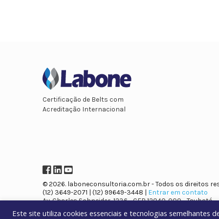
Certificação de Belts com
Acreditação Internacional
Facebook
LinkedIn
YouTube
© 2026. laboneconsultoria.com.br - Todos os direitos re
(12) 3649-2071 | (12) 99649-3448 |
Entrar em contato
Av. Charles Schneider, 1236 - CEP 12040-000 - Taubaté
Este site utiliza cookies essenciais e tecnologias semelhantes 