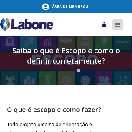
Pular
ÁREA DE MEMBROS
para
o
conteúdo
Carrinho
Alter
naveg
Saiba o que é Escopo e como o
definir corretamente?
COMENTÁRIOS
0
O que é escopo e como fazer?
Todo projeto precisa de orientação e