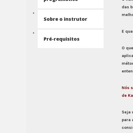
das b
melho
Sobre o instrutor
E qua
Pré-requisitos
O que
aplic
métod
enten
Nós s
de Ka
Seja 
para 
consi