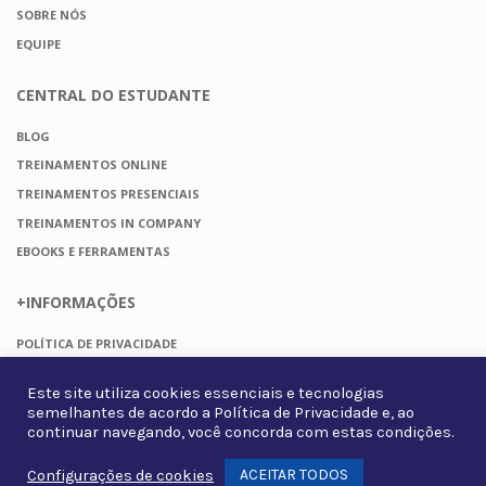
SOBRE NÓS
EQUIPE
CENTRAL DO
ESTUDANTE
BLOG
TREINAMENTOS ONLINE
TREINAMENTOS PRESENCIAIS
TREINAMENTOS IN COMPANY
EBOOKS E FERRAMENTAS
+INFORMAÇÕES
POLÍTICA DE PRIVACIDADE
TERMOS DE USO
Este site utiliza cookies essenciais e tecnologias
FAQ
semelhantes de acordo a
Política de Privacidade
e, ao
CONTATO
continuar navegando, você concorda com estas condições.
ACEITAR TODOS
Configurações de cookies
Whats