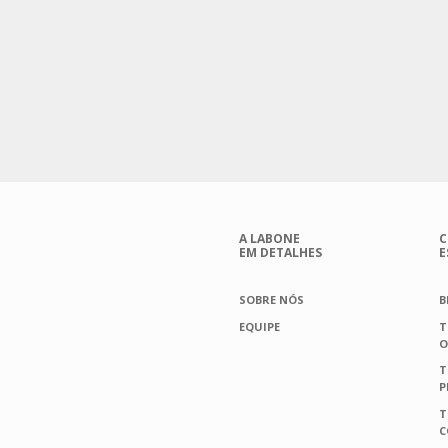
A LABONE
C
EM DETALHES
E
SOBRE NÓS
B
EQUIPE
T
O
T
P
T
C