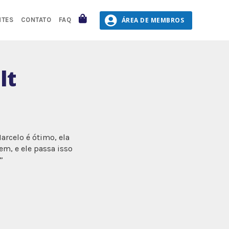
CARRINHO
ÁREA DE MEMBROS
NTES
CONTATO
FAQ
lt
arcelo é ótimo, ela
em, e ele passa isso
”