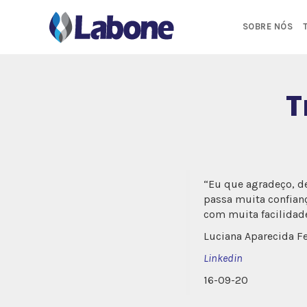
Pular
para
SOBRE NÓS
o
conteúdo
T
“Eu que agradeço, de
passa muita confianç
com muita facilidade
Luciana Aparecida Fe
Linkedin
16-09-20