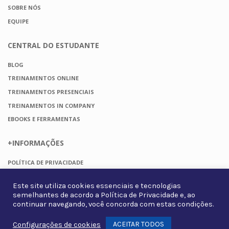
SOBRE NÓS
EQUIPE
CENTRAL DO
ESTUDANTE
BLOG
TREINAMENTOS ONLINE
TREINAMENTOS PRESENCIAIS
TREINAMENTOS IN COMPANY
EBOOKS E FERRAMENTAS
+INFORMAÇÕES
POLÍTICA DE PRIVACIDADE
TERMOS DE USO
Este site utiliza cookies essenciais e tecnologias
FAQ
semelhantes de acordo a
Política de Privacidade
e, ao
CONTATO
continuar navegando, você concorda com estas condições.
ACEITAR TODOS
Configurações de cookies
Whats