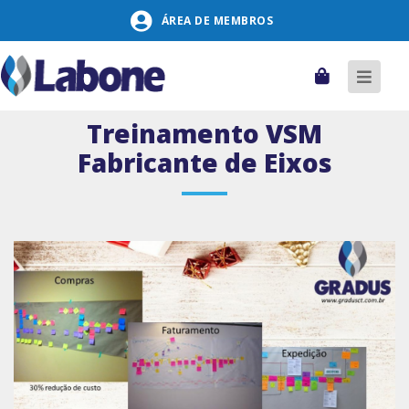
Pular
ÁREA DE MEMBROS
para
o
conteúdo
Carrinho
Alter
naveg
Treinamento VSM
Fabricante de Eixos