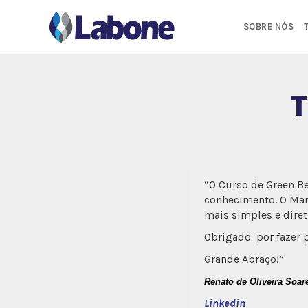
Pular
para
SOBRE NÓS
o
conteúdo
T
“O Curso de Green Be
conhecimento. O Marc
mais simples e diret
Obrigado por fazer 
Grande Abraço!”
Renato de Oliveira Soar
Linkedin