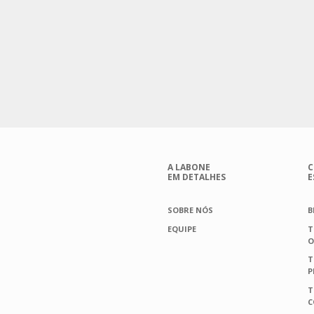
A LABONE
C
EM DETALHES
E
SOBRE NÓS
B
EQUIPE
T
O
T
P
T
C