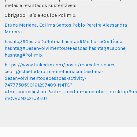
metas e resultados sustentáveis.
Obrigado, Taís e equipe Polimix!
Bruna Mariane
,
Edilma Santos
Pablo Pereira
Alessandra
Moreira
hashtag
#
GestãoDaRotina
hashtag
#
MelhoriaContínua
hashtag
#
DesenvolvimentoDePessoas
hashtag
#
Labone
hashtag
#
Polimix
https://www.linkedin.com/posts/marcello-soares-
ceo_gestaetodarotina-melhoriacontaednua-
desenvolvimentodepessoas-activity-
7477750590161297409-N4TG?
utm_source=share&utm_medium=member_desktop&rc
mCvVbNzczrU8rsU