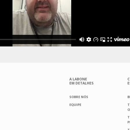
A LABONE
C
EM DETALHES
E
SOBRE NÓS
B
EQUIPE
T
O
T
P
T