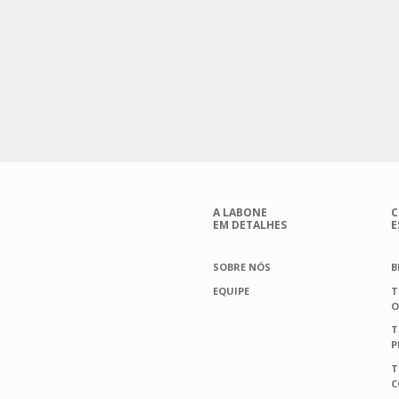
A LABONE
C
EM DETALHES
E
SOBRE NÓS
B
EQUIPE
T
O
T
P
T
C