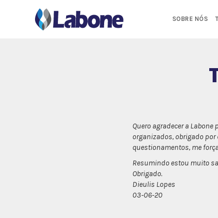
Pular
para
SOBRE NÓS
o
conteúdo
Quero agradecer a Labone 
organizados, obrigado por
questionamentos, me força
Resumindo estou muito sati
Obrigado.
Dieulis Lopes
03-06-20