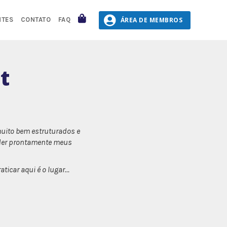
CARRINHO
ÁREA DE MEMBROS
NTES
CONTATO
FAQ
t
muito bem estruturados e
nder prontamente meus
ticar aqui é o lugar…