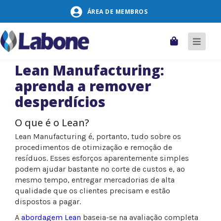
Pular
ÁREA DE MEMBROS
para
o
conteúdo
Carrinho
Alter
naveg
Lean Manufacturing:
aprenda a remover
desperdícios
O que é o Lean?
Lean Manufacturing é, portanto, tudo sobre os
procedimentos de otimização e remoção de
resíduos. Esses esforços aparentemente simples
podem ajudar bastante no corte de custos e, ao
mesmo tempo, entregar mercadorias de alta
qualidade que os clientes precisam e estão
dispostos a pagar.
A
abordagem Lean
baseia-se na avaliação completa