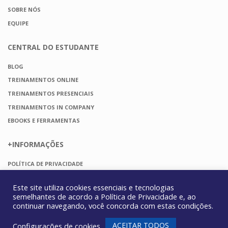
SOBRE NÓS
EQUIPE
CENTRAL DO
ESTUDANTE
BLOG
TREINAMENTOS ONLINE
TREINAMENTOS PRESENCIAIS
TREINAMENTOS IN COMPANY
EBOOKS E FERRAMENTAS
+INFORMAÇÕES
POLÍTICA DE PRIVACIDADE
TERMOS DE USO
Este site utiliza cookies essenciais e tecnologias
FAQ
semelhantes de acordo a
Política de Privacidade
e, ao
CONTATO
continuar navegando, você concorda com estas condições.
ACEITAR TODOS
Configurações de cookies