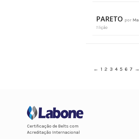
PARETO
por
Ma
1 lição
←
1
2
3
4
5
6
7
Certificação de Belts com
Acreditação Internacional