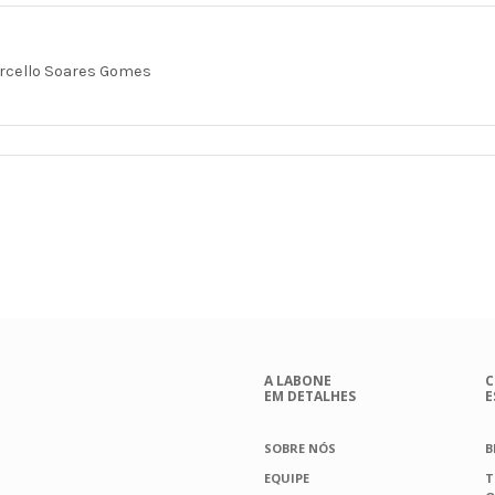
rcello Soares Gomes
→
A LABONE
C
EM DETALHES
E
SOBRE NÓS
B
EQUIPE
T