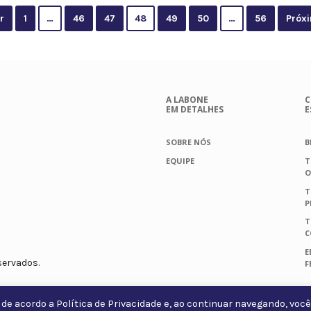
r
1
…
46
47
48
49
50
…
56
Próx
A LABONE
C
EM DETALHES
E
SOBRE NÓS
B
EQUIPE
T
O
T
P
T
C
E
servados.
F
 de acordo a
Política de Privacidade
e, ao continuar navegando, você