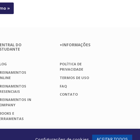
imo »
ENTRAL DO
+INFORMAÇÕES
STUDANTE
LOG
POLÍTICA DE
PRIVACIDADE
REINAMENTOS
NLINE
TERMOS DE USO
REINAMENTOS
FAQ
RESENCIAIS
CONTATO
REINAMENTOS IN
OMPANY
BOOKS E
ERRAMENTAS
Whats
ACEITAR TODOS
Configurações de cookies