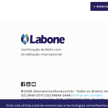
« Anterio
Certificação de Belts com
Acreditação Internacional
Facebook
LinkedIn
YouTube
© 2026. laboneconsultoria.com.br - Todos os direitos re
(12) 3649-2071 | (12) 99649-3448 |
Entrar em contato
Av. Charles Schneider, 1236 - CEP 12040-000 - Taubaté
Este site utiliza cookies essenciais e tecnologias semelhantes