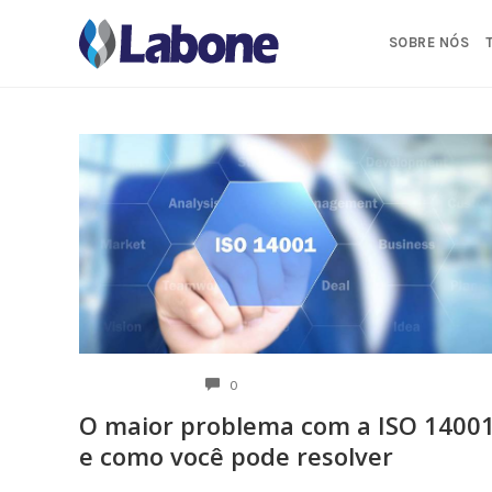
Pular
para
SOBRE NÓS
o
conteúdo
COMENTÁRIOS
0
O maior problema com a ISO 1400
e como você pode resolver