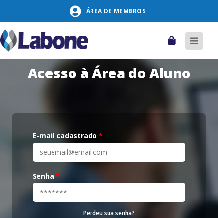
Pular
ÁREA DE MEMBROS
para
o
conteúdo
Carrinho
Alter
naveg
Acesso à Área do Aluno
E-mail cadastrado
*
Senha
*
Perdeu sua senha?