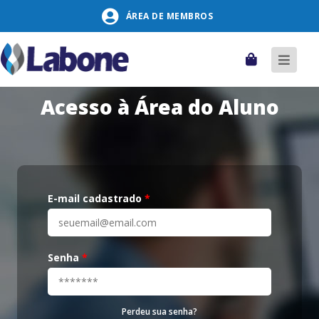
Pular
ÁREA DE MEMBROS
para
o
conteúdo
Carrinho
Alter
naveg
Acesso à Área do Aluno
E-mail cadastrado
*
Senha
*
Perdeu sua senha?