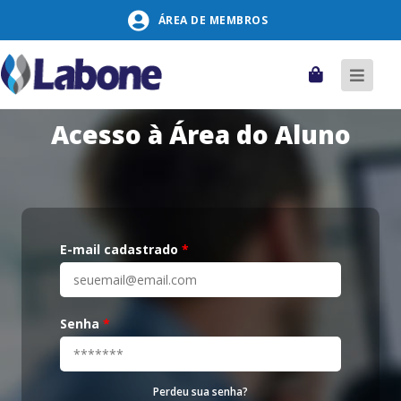
Pular
ÁREA DE MEMBROS
para
o
conteúdo
Carrinho
Alter
naveg
Acesso à Área do Aluno
E-mail cadastrado
*
Senha
*
Perdeu sua senha?