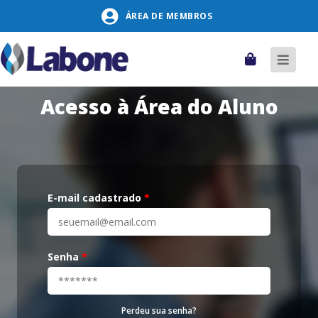
Pular
ÁREA DE MEMBROS
para
o
conteúdo
Carrinho
Alter
naveg
Acesso à Área do Aluno
E-mail cadastrado
*
Senha
*
Perdeu sua senha?