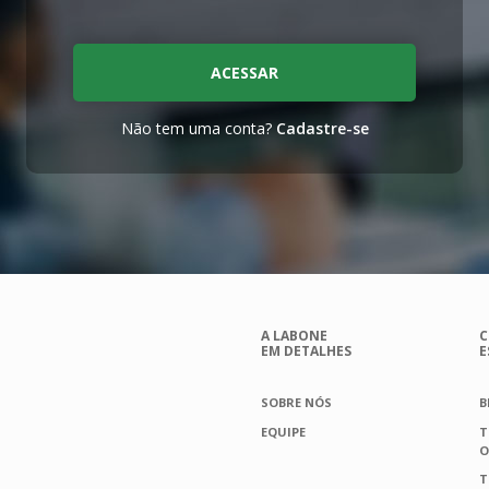
ACESSAR
Não tem uma conta?
Cadastre-se
A LABONE
C
EM DETALHES
E
SOBRE NÓS
B
EQUIPE
T
O
T